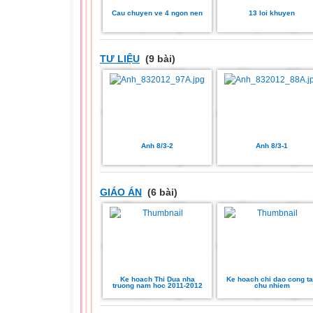
Cau chuyen ve 4 ngon nen
13 loi khuyen
TƯ LIỆU
(9 bài)
Anh 8/3-2
Anh 8/3-1
GIÁO ÁN
(6 bài)
Ke hoach Thi Dua nha
Ke hoach chi dao cong t
truong nam hoc 2011-2012
chu nhiem